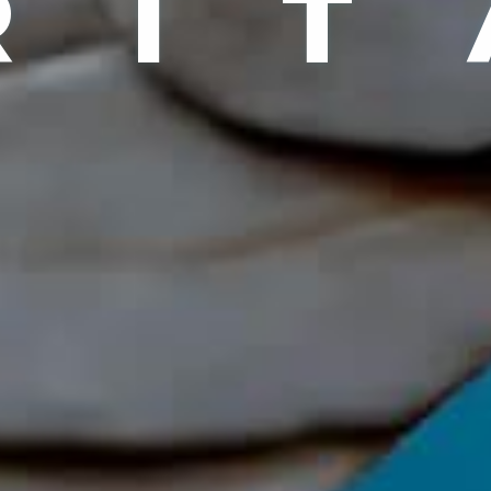
R
I
T