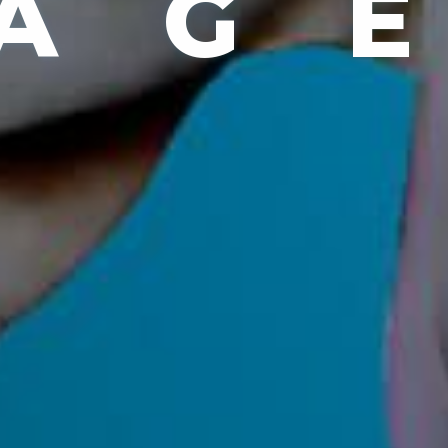
A
G
E