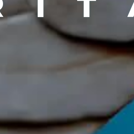
R
I
T