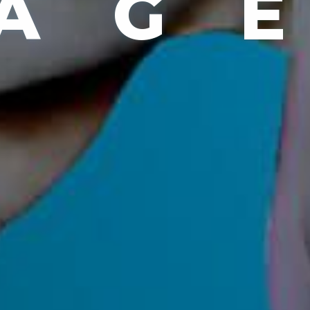
A
G
E